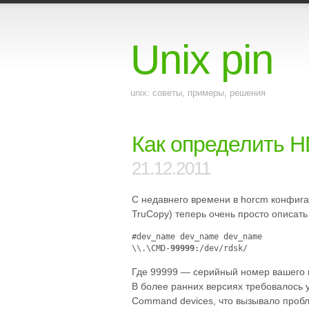
Unix pin
unix: советы, примеры, решения
Как определить 
21.12.2011
С недавнего времени в horcm конфи
TruCopy) теперь очень просто описат
#dev_name dev_name dev_name
\\.\CMD-
99999
:/dev/rdsk/
Где 99999 — серийный номер вашего 
В более ранних версиях требовалось 
Command devices, что вызывало пробл