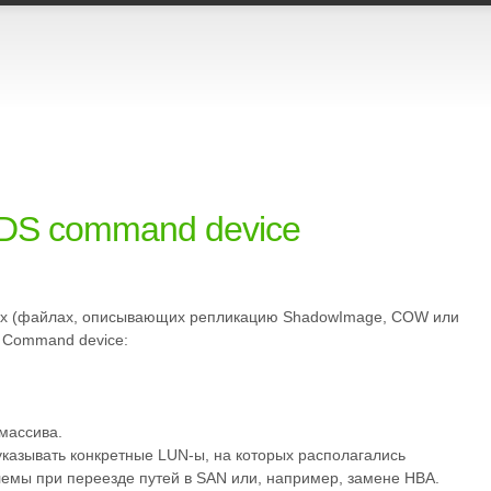
HDS command device
гах (файлах, описывающих репликацию ShadowImage, COW или
ь Command device:
массива.
указывать конкретные LUN-ы, на которых располагались
емы при переезде путей в SAN или, например, замене HBA.