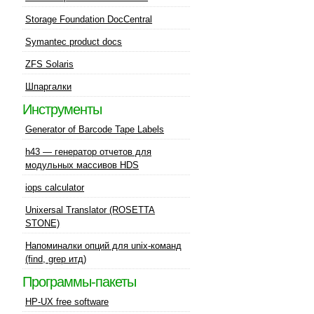
Storage Foundation DocCentral
Symantec product docs
ZFS Solaris
Шпаргалки
Инструменты
Generator of Barcode Tape Labels
h43 — генератор отчетов для
модульных массивов HDS
iops calculator
Unixersal Translator (ROSETTA
STONE)
Напоминалки опций для unix-команд
(find, grep итд)
Программы-пакеты
HP-UX free software