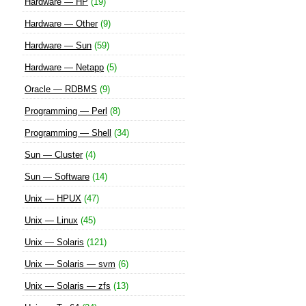
Hardware — HP
(19)
Hardware — Other
(9)
Hardware — Sun
(59)
Hardware — Netapp
(5)
Oracle — RDBMS
(9)
Programming — Perl
(8)
Programming — Shell
(34)
Sun — Cluster
(4)
Sun — Software
(14)
Unix — HPUX
(47)
Unix — Linux
(45)
Unix — Solaris
(121)
Unix — Solaris — svm
(6)
Unix — Solaris — zfs
(13)