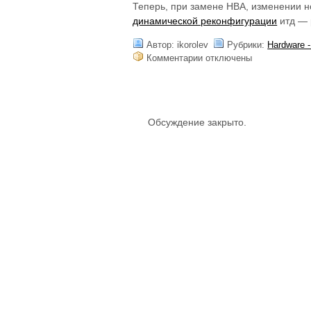
Теперь, при замене HBA, изменении н
динамической реконфигурации
итд — 
Автор: ikorolev
Рубрики:
Hardware 
к
Комментарии
отключены
записи
Как
определить
HDS
Обсуждение закрыто.
command
device