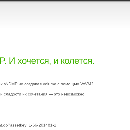
 И хочется, и колется.
рх VxDMP не создавая volume c помощью VxVM?
 и сладости их сочетания — это невозможно.
nt.do?assetkey=1-66-201481-1