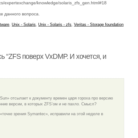
s/expertexchange/knowledge/solaris_zfs_gen.html#18
е данного вопроса.
tware
,
Unix - Solaris
,
Unix - Solaris - zfs
,
Veritas - Storage foundation
ь “ZFS поверх VxDMP. И хочется, и
я Sun» отсылает к документу времен царя гороха про версию
 ранние версии, в которых ZFS’ом и не пахло. Смысл?
 «точке зрения Symantec», исправили на этой неделе в