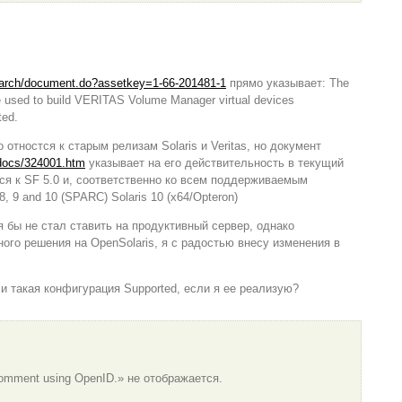
earch/document.do?assetkey=1-66-201481-1
прямо указывает: The
e used to build VERITAS Volume Manager virtual devices
ted.
 отностся к старым релизам Solaris и Veritas, но документ
/docs/324001.htm
указывает на его действительность в текущий
ся к SF 5.0 и, соответственно ко всем поддерживаемым
 8, 9 and 10 (SPARC) Solaris 10 (x64/Opteron)
я бы не стал ставить на продуктивный сервер, однако
ного решения на OpenSolaris, я с радостью внесу изменения в
ли такая конфигурация Supported, если я ее реализую?
 comment using OpenID.» не отображается.