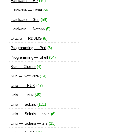
Hardware — HP
(19)
Hardware — Other
(9)
Hardware — Sun
(59)
Hardware — Netapp
(5)
Oracle — RDBMS
(9)
Programming — Perl
(8)
Programming — Shell
(34)
Sun — Cluster
(4)
Sun — Software
(14)
Unix — HPUX
(47)
Unix — Linux
(45)
Unix — Solaris
(121)
Unix — Solaris — svm
(6)
Unix — Solaris — zfs
(13)