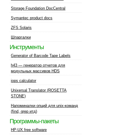
Storage Foundation DocCentral
Symantec product docs
ZFS Solaris
Шпаргалки
Инструменты
Generator of Barcode Tape Labels
h43 — генератор отчетов для
модульных массивов HDS
iops calculator
Unixersal Translator (ROSETTA
STONE)
Напоминалки опций для unix-команд
(find, grep итд)
Программы-пакеты
HP-UX free software