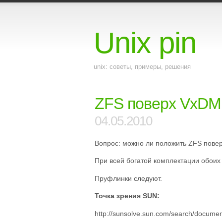
Unix pin
unix: советы, примеры, решения
ZFS поверх VxDMP.
04.05.2010
Вопрос: можно ли положить ZFS пове
При всей богатой комплектации обоих
Пруфлинки следуют.
Точка зрения SUN:
http://sunsolve.sun.com/search/docume