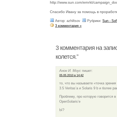
http://www.sun.com/emrkt/campaign_doc
Спасибо Ивану за помощь в проработк
Автор: azhiltsov
Рубрики:
Sun - Sof
3 комментария »
3 комментария на запис
колется.”
Анон И. Моус
пишет:
05.05.2010 в 14:42
то, что вы называете «точка зрени
3.5 Veritas’а и Solaris 9 b и более
Проблему, про которую говорится в
OpenSolaris’е
Ы?