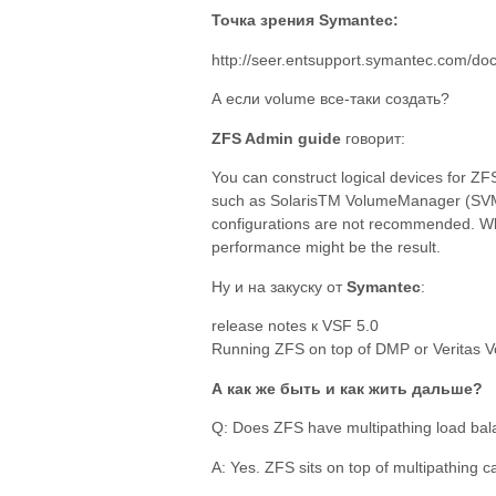
Точка зрения Symantec:
http://seer.entsupport.symantec.com/d
А если volume все-таки создать?
ZFS Admin guide
говорит:
You can construct logical devices for 
such as SolarisTM VolumeManager (SVM
configurations are not recommended. Whi
performance might be the result.
Ну и на закуску от
Symantec
:
release notes к VSF 5.0
Running ZFS on top of DMP or Veritas Vo
А как же быть и как жить дальше?
Q: Does ZFS have multipathing load balan
A: Yes. ZFS sits on top of multipathing c