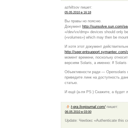
azhiltsov
пишет:
05.05.2010 в 16:18
Вы правы но поясню.
Документ
http://sunsolve.sun.com/s
«/dev/vx/dmp» devices should only b
(«volumes») which may then be moun
И хотя этот документ действительно
http://seer.entsupport.symantec.com
момент времени, поскольку относит
версиям Solaris, а именно: # Solaris
Объективности ради — Opensolaris 
приведите линк на доступность дан
статью.
И ещё (а-ля PS:) Скажите, а будет 
t-gra.livejournal.com/
пишет:
06.05.2010 в 03:00
Update: Чекбокс «Authenticate this