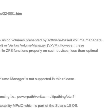
ocs/324001.htm
ZFS using volumes presented by software-based volume managers,
) or Veritas VolumeManager (VxVM).However, these
le ZFS functions properly on such devices, less-than-optimal
lume Manager is not supported in this release.
cing i.e., powerpath/veritas multipathing/etc.?
apability MPxIO which is part of the Solaris 10 OS.