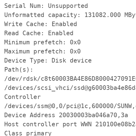
Serial Num: Unsupported
Unformatted capacity: 131082.000 MBy
Write Cache: Enabled
Read Cache: Enabled
Minimum prefetch: 0x0
Maximum prefetch: 0x0
Device Type: Disk device
Path(s):
/dev/rdsk/c8t60003BA4E86D8000427091E
/devices/scsi_vhci/ssd@g60003ba4e86d
Controller
/devices/ssm@0,0/pci@1c,600000/SUNW,
Device Address 20030003ba046a70,3a
Host controller port WWN 210100e08b2
Class primary