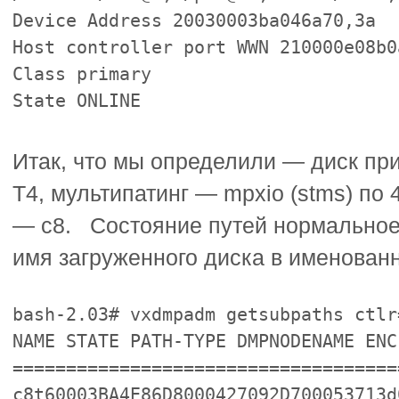
Device Address 20030003ba046a70,3a
Host controller port WWN 210000e08b0
Class primary
State ONLINE
Итак, что мы определили — диск пр
T4, мультипатинг — mpxio (stms) по 
— c8. Состояние путей нормальное
имя загруженного диска в именован
bash-2.03# vxdmpadm getsubpaths ctlr
NAME STATE PATH-TYPE DMPNODENAME ENC
====================================
c8t60003BA4E86D8000427092D700053713d