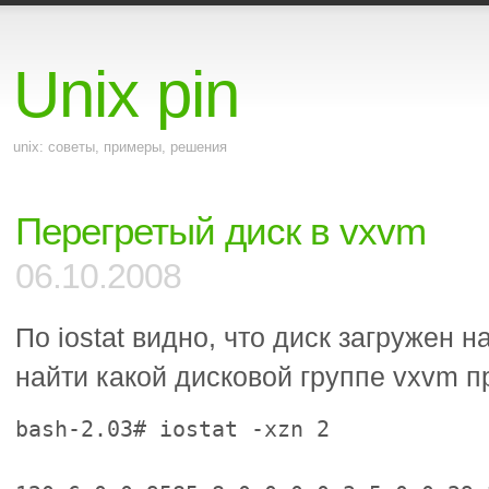
Unix pin
unix: советы, примеры, решения
Перегретый диск в vxvm
06.10.2008
По iostat видно, что диск загружен 
найти какой дисковой группе vxvm п
bash-2.03# iostat -xzn 2