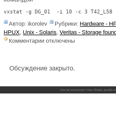
vxstat -g DG_01 -i 10 -c 3 T42_L58
Автор: ikorolev
Рубрики:
Hardware - H
HPUX
,
Unix - Solaris
,
Veritas - Storage foun
к
Комментарии
отключены
записи
Перегретый
диск
в
vxvm
Обсуждение закрыто.
Unix pin использует тему Simpla, дизайн 