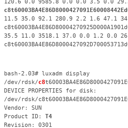
120.6 0.0 9585.8 0.0 0.0 3.5 0.0 29
c8t60003BA4E86D8000427091E60008442Ed
11.5 35.0 92.1 280.9 2.2 1.6 47.1 34
c8t60003BA4E86D80004270925D000A1901d
35.5 11.0 3518.1 37.0 0.0 1.2 0.0 26
c8t60003BA4E86D8000427092D700053713d
bash-2.03# luxadm display
/dev/rdsk/
c8
t60003BA4E86D8000427091E
DEVICE PROPERTIES for disk:
/dev/rdsk/c8t60003BA4E86D8000427091E
Vendor: SUN
Product ID:
T4
Revision: 0301