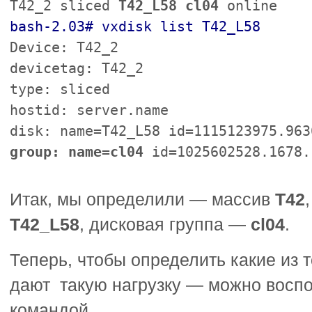
T42_2 sliced
T42_L58
cl04
online
bash-2.03# vxdisk list T42_L58
Device: T42_2
devicetag: T42_2
type: sliced
hostid: server.name
disk: name=T42_L58 id=1115123975.963
group: name=cl04
id=1025602528.1678.
Итак, мы определили — массив
T42
T42_L58
, дисковая группа —
cl04
.
Теперь, чтобы определить какие из 
дают такую нагрузку — можно восп
командой