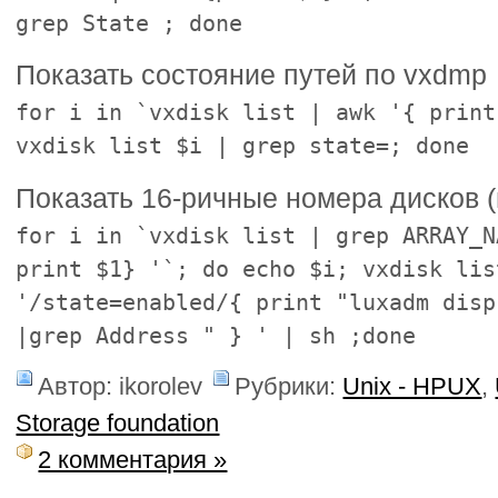
grep State ; done
Показать состояние путей по vxdmp
for i in `vxdisk list | awk '{ print
vxdisk list $i | grep state=; done
Показать 16-ричные номера дисков (
for i in `vxdisk list | grep ARRAY_N
print $1} '`; do echo $i; vxdisk lis
'/state=enabled/{ print "luxadm disp
|grep Address " } ' | sh ;done
Автор: ikorolev
Рубрики:
Unix - HPUX
,
Storage foundation
2 комментария »