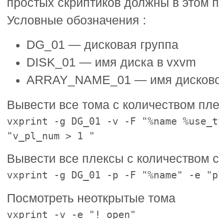
простых скриптиков должны в этом 
Условные обозначения :
DG_01 — дисковая группа
DISK_01 — имя диска в vxvm
ARRAY_NAME_01 — имя дисковог
Вывести все тома с количеством пл
vxprint -g DG_01 -v -F "%name %use_t
"v_pl_num > 1 "
Вывести все плексы с количеством 
vxprint -g DG_01 -p -F "%name" -e "p
Посмотреть неоткрытые тома
vxprint -v -e "! open"