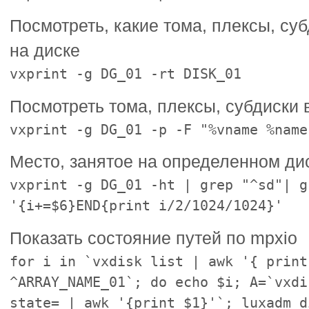
Посмотреть, какие тома, плексы, с
на диске
vxprint -g DG_01 -rt DISK_01
Посмотреть тома, плексы, субдиски 
vxprint -g DG_01 -p -F "%vname %name
Место, занятое на определенном ди
vxprint -g DG_01 -ht | grep "^sd"| g
'{i+=$6}END{print i/2/1024/1024}'
Показать состояние путей по mpxio
for i in `vxdisk list | awk '{ print
^ARRAY_NAME_01`; do echo $i; A=`vxdi
state= | awk '{print $1}'`; luxadm d