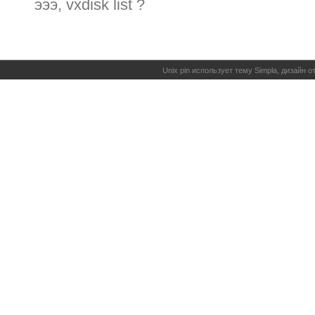
эээ, vxdisk list ?
Unix pin использует тему Simpla, дизайн 