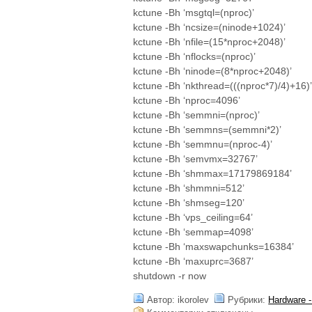
kctune -Bh ‘msgtql=(nproc)’
kctune -Bh ‘ncsize=(ninode+1024)’
kctune -Bh ‘nfile=(15*nproc+2048)’
kctune -Bh ‘nflocks=(nproc)’
kctune -Bh ‘ninode=(8*nproc+2048)’
kctune -Bh ‘nkthread=(((nproc*7)/4)+16)
kctune -Bh ‘nproc=4096’
kctune -Bh ‘semmni=(nproc)’
kctune -Bh ‘semmns=(semmni*2)’
kctune -Bh ‘semmnu=(nproc-4)’
kctune -Bh ‘semvmx=32767’
kctune -Bh ‘shmmax=17179869184’
kctune -Bh ‘shmmni=512’
kctune -Bh ‘shmseg=120’
kctune -Bh ‘vps_ceiling=64’
kctune -Bh ‘semmap=4098’
kctune -Bh ‘maxswapchunks=16384’
kctune -Bh ‘maxuprc=3687’
shutdown -r now
Автор: ikorolev
Рубрики:
Hardware 