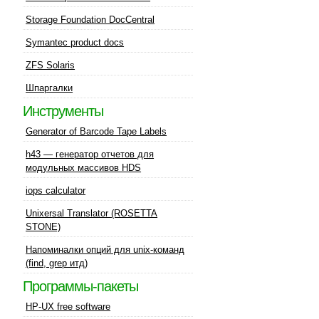
Storage Foundation DocCentral
Symantec product docs
ZFS Solaris
Шпаргалки
Инструменты
Generator of Barcode Tape Labels
h43 — генератор отчетов для
модульных массивов HDS
iops calculator
Unixersal Translator (ROSETTA
STONE)
Напоминалки опций для unix-команд
(find, grep итд)
Программы-пакеты
HP-UX free software