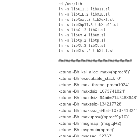
cd /usr/lib
ln -s libX11.3 libX11.sl
ln -s libXIE.2 libXIE.sl
ln -s libXext.3 libXext.sl
ln -s libXhp11.3 libXhp11.sl
ln -s libXi.3 libXi.sl
ln -s libXm.4 libXm.sl
ln -s libXp.2 libXp.sl
ln -s libXt.3 libXt.sl
ln -s libXtst.2 libXtst.sl
##############################
kctune -Bh ‘ksi_alloc_max=(nproc*8)’
kctune -Bh ‘executable_stack=0’
kctune -Bh ‘max_thread_proc=1024’
kctune -Bh ‘maxdsiz=1073741824’
kctune -Bh ‘maxdsiz_64bit=2147483648
kctune -Bh ‘maxssiz=134217728’
kctune -Bh ‘maxssiz_64bit=1073741824’
kctune -Bh ‘maxuprc=((nproc*9)/10)’
kctune -Bh ‘msgmap=(msgtql+2)’
kctune -Bh ‘msgmni=(nproc)’
kctune -Bh ‘msgseg=32767’