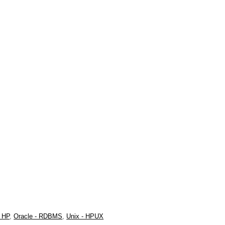
’
- HP
,
Oracle - RDBMS
,
Unix - HPUX