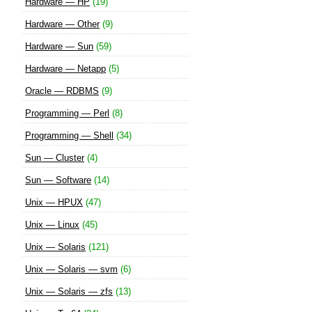
Hardware — HP
(19)
Hardware — Other
(9)
Hardware — Sun
(59)
Hardware — Netapp
(5)
Oracle — RDBMS
(9)
Programming — Perl
(8)
Programming — Shell
(34)
Sun — Cluster
(4)
Sun — Software
(14)
Unix — HPUX
(47)
Unix — Linux
(45)
Unix — Solaris
(121)
Unix — Solaris — svm
(6)
Unix — Solaris — zfs
(13)