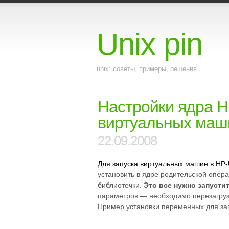
Unix pin
unix: советы, примеры, решения
Настройки ядра H
виртуальных маш
22.09.2008
Для запуска виртуальных машин в HP
установить в ядре родительской опер
библиотечки.
Это все нужно запусти
параметров — необходимо перезагруз
Пример установки переменных для зап