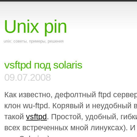
Unix pin
unix: советы, примеры, решения
vsftpd под solaris
09.07.2008
Как известно, дефолтный ftpd серве
клон wu-ftpd. Корявый и неудобный в
такой
vsftpd
. Простой, удобный, гиб
всех встреченных мной линуксах). И