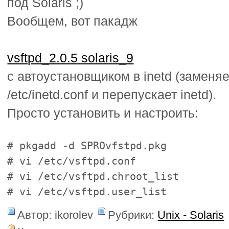
под Solaris ;)
Вообщем, вот пакадж
vsftpd_2.0.5 solaris_9
с автоустановщиком в inetd (заменяе
/etc/inetd.conf и перепускает inetd).
Просто установить и настроить:
# pkgadd -d SPROvfstpd.pkg
# vi /etc/vsftpd.conf
# vi /etc/vsftpd.chroot_list
# vi /etc/vsftpd.user_list
Автор: ikorolev
Рубрики:
Unix - Solaris
к