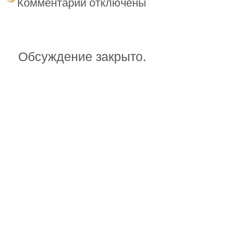
Комментарии
отключены
записи
vsftpd
под
solaris
Обсуждение закрыто.