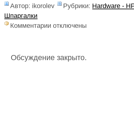
Автор: ikorolev
Рубрики:
Hardware - H
Шпаргалки
к
Комментарии
отключены
записи
Добавление-
удаление
устройств
в
Обсуждение закрыто.
HP-
UX