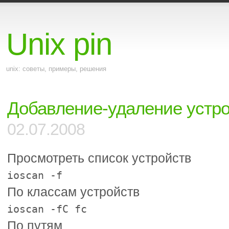
Unix pin
unix: советы, примеры, решения
Добавление-удаление устр
02.07.2008
Просмотреть список устройств
ioscan -f
По классам устройств
ioscan -fC fc
По путям