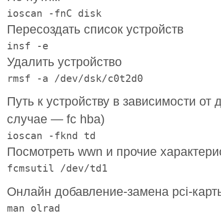
ioscan -fnC disk
Пересоздать список устройств
insf -e
Удалить устройство
rmsf -a /dev/dsk/c0t2d0
Путь к устройству в зависимости от 
случае — fc hba)
ioscan -fknd td
Посмотреть wwn и прочие характерис
fcmsutil /dev/td1
Онлайн добавление-замена pci-карт
man olrad