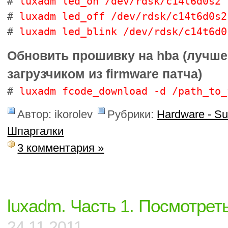
#
luxadm led_on /dev/rdsk/c14t6d0s2
#
luxadm led_off /dev/rdsk/c14t6d0s2
#
luxadm led_blink /dev/rdsk/c14t6d0
Обновить прошивку на hba (лучше
загрузчиком из firmware патча)
#
luxadm fcode_download -d /path_to_
Автор: ikorolev
Рубрики:
Hardware - S
Шпаргалки
3 комментария »
luxadm. Часть 1. Посмотрет
24.11.2011