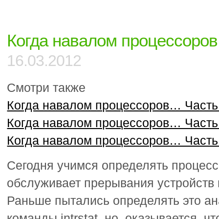
мультипатинга
MPxIO
(STMS)
Когда навалом процессоро
для
массивов
Hitachi
16.03.2012
Hi-
End
Смотри также
Когда навалом процессоров… Часть
Когда навалом процессоров… Часть
Когда навалом процессоров… Часть
Сегодня учимся определять процесс
обслуживает прерывания устройств 
Раньше пытались определять это а
команды intrstat, но, оказывается, ч