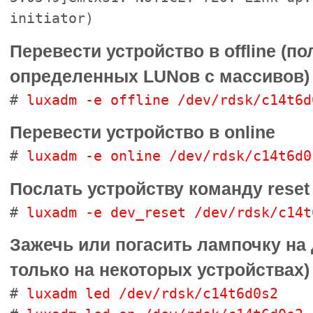
initiator)
Перевести устройство в offline (п
определенных LUNов с массивов)
#
luxadm -e offline /dev/rdsk/c14t6d
Перевести устройство в online
#
luxadm -e online /dev/rdsk/c14t6d0
Послать устройству команду reset
#
luxadm -e dev_reset /dev/rdsk/c14t
Зажечь или погасить лампочку на 
только на некоторых устройствах)
#
luxadm led /dev/rdsk/c14t6d0s2