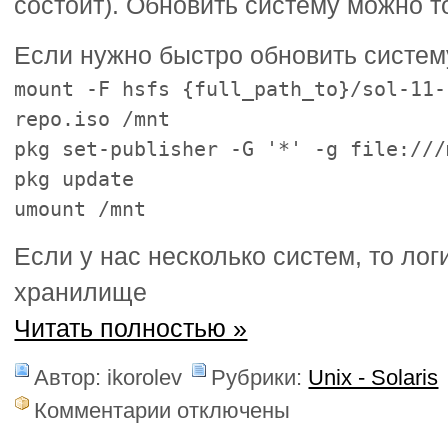
состоит). Обновить систему можно т
Если нужно быстро обновить систему
mount -F hsfs {full_path_to}/sol-11-
repo.iso /mnt
pkg set-publisher -G '*' -g file:///
pkg update
umount /mnt
Если у нас несколько систем, то лог
хранилище
Читать полностью »
Автор: ikorolev
Рубрики:
Unix - Solaris
к
Комментарии
отключены
записи
Solaris