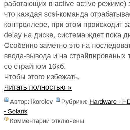
работающих в active-active режиме) 
что каждая scsi-команда отрабатыв
контроллере, при этом происходит за
delay на диске, система ждет пока д
Особенно заметно это на последова
ввода-вывода и на страйпированых 
со страйпом 16кб.
Чтобы этого избежать,
Читать полностью »
Автор: ikorolev
Рубрики:
Hardware - H
- Solaris
к
Комментарии
отключены
записи
Алгоритмы