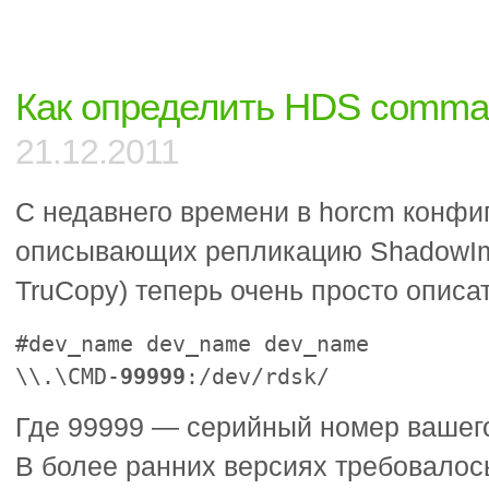
Когда
навалом
процессоров…
Часть
Как определить HDS comma
3
21.12.2011
С недавнего времени в horcm конфи
описывающих репликацию ShadowI
TruCopy) теперь очень просто описа
#dev_name dev_name dev_name
\\.\CMD-
99999
:/dev/rdsk/
Где 99999 — серийный номер вашег
В более ранних версиях требовалос