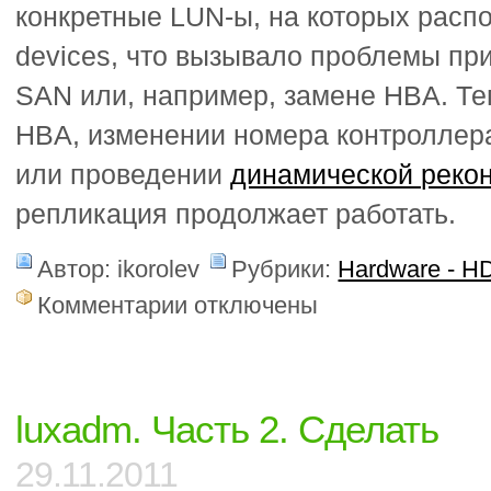
конкретные LUN-ы, на которых рас
devices, что вызывало проблемы при
SAN или, например, замене HBA. Те
HBA, изменении номера контроллера
или проведении
динамической реко
репликация продолжает работать.
Автор: ikorolev
Рубрики:
Hardware - H
к
Комментарии
отключены
записи
Как
определить
HDS
command
luxadm. Часть 2. Сделать
device
29.11.2011