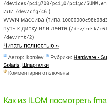
/devices/pci@700/pci@0/pci@c/SUNW,em
или
)
/dev/cfg/c6
WWN массива (типа
10000000c98b08d
путь к диску или ленте (
/dev/rdsk/c6
)
/dev/rmt/2
Читать полностью »
Автор: ikorolev
Рубрики:
Hardware - S
Solaris
,
Шпаргалки
к
Комментарии
отключены
записи
luxadm.
Часть
1.
Посмотреть
Как из ILOM посмотреть fm