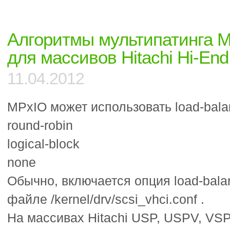
11:
Image
Packaging
Алгоритмы мультипатинга 
System
для массивов Hitachi Hi-End
11.04.2012
MPxIO может использовать load-bal
round-robin
logical-block
none
Обычно, включается опция load-bala
файле /kernel/drv/scsi_vhci.conf .
На массивах Hitachi USP, USPV, VSP