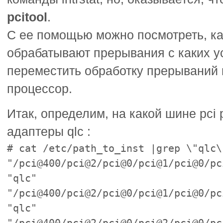
pcitool
.
С ее помощью можно посмотреть, к
обрабатывают прерывания с каких у
переместить обработку прерываний 
процессор.
Итак, определим, на какой шине pc
адаптеры qlc :
# cat /etc/path_to_inst |grep \"qlc\
"/pci@400/pci@2/pci@0/pci@1/pci@0/pc
"qlc"
"/pci@400/pci@2/pci@0/pci@1/pci@0/pc
"qlc"