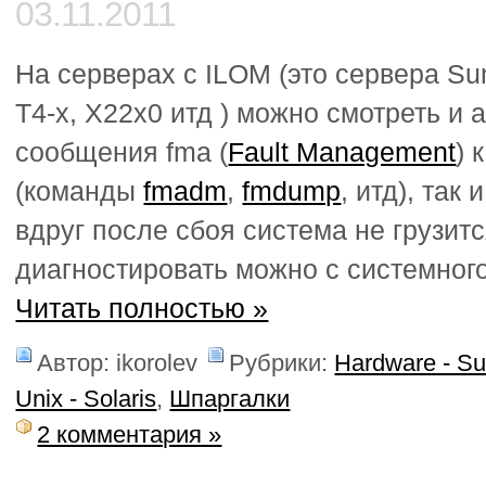
03.11.2011
На серверах c ILOM (это сервера Sun
T4-x, X22x0 итд ) можно смотреть и
сообщения fma (
Fault Management
) 
(команды
fmadm
,
fmdump
, итд), так
вдруг после сбоя система не грузитс
диагностировать можно с системног
Читать полностью »
Автор: ikorolev
Рубрики:
Hardware - S
Unix - Solaris
,
Шпаргалки
2 комментария »