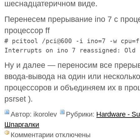
шеснадцатеричном виде.
Перенесем прерывание ino 7 с проц
процессор ff
# pcitool /pci@600 -i ino=7 -w cpu=f
Interrupts on ino 7 reassigned: Old 
Ну и далее — переносим все преры
ввода-вывода на один или нескольк
процессоров и объединяем их в проц
psrset ).
Автор: ikorolev
Рубрики:
Hardware - S
Шпаргалки
к
Комментарии
отключены
записи