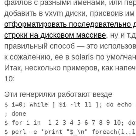
файлов с разными именами, или пе
добавить в vxvm диски, присвоив им
отформатировать последовательно 
строки на дисковом массиве
, ну и т
правильный способ — это использо
к сожалению, ее в solaris по умолчан
Итак, несколько примеров, как напе
10:
Эти генерилки работают везде
$ i=0; while [ $i -lt 11 ]; do echo 
; done
$ for i in 1 2 3 4 5 6 7 8 9 10; do
$ perl -e 'print "$_\n" foreach(1..1