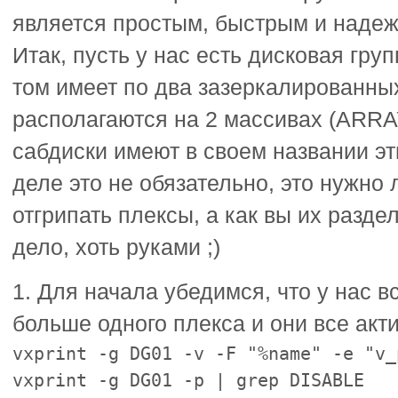
является простым, быстрым и надеж
Итак, пусть у нас есть дисковая гр
том имеет по два зазеркалированны
располагаются на 2 массивах (ARR
сабдиски имеют в своем названии эт
деле это не обязательно, это нужно
отгрипать плексы, а как вы их разде
дело, хоть руками ;)
1. Для начала убедимся, что у нас 
больше одного плекса и они все акт
vxprint -g DG01 -v -F "%name" -e "v_
vxprint -g DG01 -p | grep DISABLE