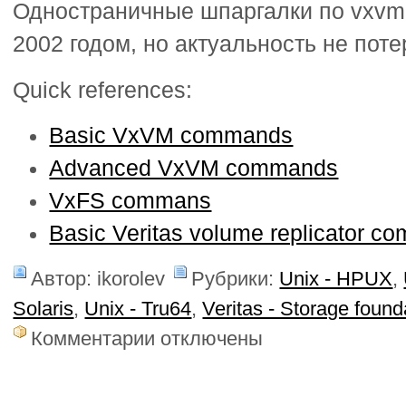
Одностраничные шпаргалки по vxvm 
2002 годом, но актуальность не поте
Quick references:
Basic VxVM commands
Advanced VxVM commands
VxFS commans
Basic Veritas volume replicator 
Автор: ikorolev
Рубрики:
Unix - HPUX
,
Solaris
,
Unix - Tru64
,
Veritas - Storage found
к
Комментарии
отключены
записи
Шпаргалки
по
vxvm