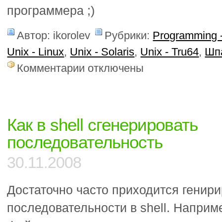
программера ;)
Автор: ikorolev
Рубрики:
Programming -
Unix - Linux
,
Unix - Solaris
,
Unix - Tru64
,
Шп
к
Комментарии
отключены
записи
Шпаргалки
по
awk
и
Как в shell сгенерировать
sed
последовательность
30.11.2008
Достаточно часто приходится генири
последовательности в shell. Наприме