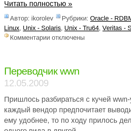
Читать полностью »
Автор: ikorolev
Рубрики:
Oracle - RD
Linux
,
Unix - Solaris
,
Unix - Tru64
,
Veritas - 
к
Комментарии
отключены
записи
Как
оторвать
зеркало
в
Переводчик wwn
VxVM?
12.05.2009
Пришлось разбираться с кучей wwn-у
каждый вендор предпочитает выводи
ему удобнее, то по ходу прилось де
одного вида в другой.