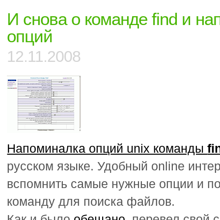
и
И снова о команде find и н
vxfs
опций
12.11.2008
Напоминалка опций unix команды
fi
русском языке. Удобный online инт
вспомнить самые нужные опции и п
команду для поиска файлов.
Как и было
обещано
, перевел свой 