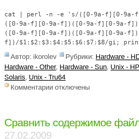
cat | perl -n -e 's/([0-9a-f][0-9a-f
([0-9a-f][0-9a-f])([0-9a-f][0-9a-f])
([0-9a-f][0-9a-f])([0-9a-f][0-9a-f])
f])/$1:$2:$3:$4:$5:$6:$7:$8/gi; prin
Автор: ikorolev
Рубрики:
Hardware - H
Hardware - Other
,
Hardware - Sun
,
Unix - H
Solaris
,
Unix - Tru64
к
Комментарии
отключены
записи
Переводчик
wwn
Сравнить содержимое файло
27.02.2009