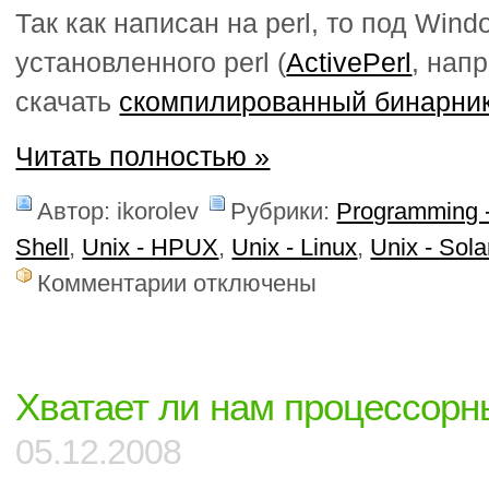
Так как написан на perl, то под Wind
установленного perl (
ActivePerl
, нап
скачать
скомпилированный бинарни
Читать полностью »
Автор: ikorolev
Рубрики:
Programming -
Shell
,
Unix - HPUX
,
Unix - Linux
,
Unix - Sola
к
Комментарии
отключены
записи
Сравнить
содержимое
файлов
в
Хватает ли нам процессор
каталогах
05.12.2008