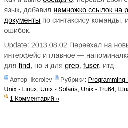
язык, добавил
немножко ссылок на 
документы
по синтаксису команды, 
ошибок.
Update: 2013.08.02 Переехал на но
интерфейс и главное — напоминалка
для
find
, но и для
grep
,
fuser
, итд
Автор: ikorolev
Рубрики:
Programming -
Unix - Linux
,
Unix - Solaris
,
Unix - Tru64
,
Шп
1 Комментарий »