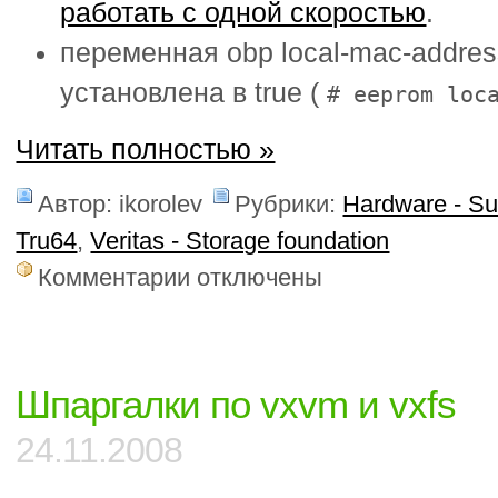
работать с одной скоростью
.
переменная obp local-mac-addre
установлена в true (
# eeprom loc
Читать полностью »
Автор: ikorolev
Рубрики:
Hardware - S
Tru64
,
Veritas - Storage foundation
к
Комментарии
отключены
записи
Solaris:
объединение
сетевых
интерфейсов
Шпаргалки по vxvm и vxfs
24.11.2008