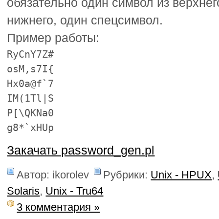
обязательно один символ из верхнего
нижнего, один спецсимвол.
Пример работы:
RyCnY7Z#
osM,s7I{
Hx0a@f`7
IM(1Tl|S
P[\QKNa0
g8*`xHUp
Закачать password_gen.pl
Автор: ikorolev
Рубрики:
Unix - HPUX
,
Solaris
,
Unix - Tru64
3 комментария »