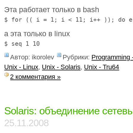
Эта работает только в bash
$ for (( i = 1; i < 11; i++ )); do e
а эта только в linux
$ seq 1 10
Автор: ikorolev
Рубрики:
Programming -
Unix - Linux
,
Unix - Solaris
,
Unix - Tru64
2 комментария »
Solaris: объединение сете
25.11.2008