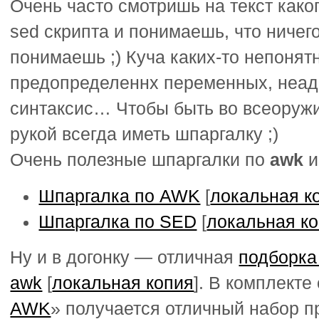
Очень часто смотришь на текст како
sed скрипта и понимаешь, что ничего
понимаешь ;) Куча каких-то непонят
предопределеннх переменных, неад
синтаксис… Чтобы быть во всеоруж
рукой всегда иметь шпаргалку ;)
Очень полезные шпаргалки по
awk
Шпаргалка по AWK
[
локальная к
Шпаргалка по SED
[
локальная к
Ну и в догонку — отличная
подборка
awk
[
локальная копия
]. В комплекте 
AWK
» получается отличный набор п